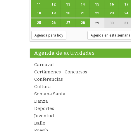
11
12
13
14
15
16
17
18
19
20
21
22
23
24
25
26
27
28
29
30
31
Agenda para hoy
Agenda en esta semana
Agenda de actividades
Carnaval
Certámenes - Concursos
Conferencias
Cultura
Semana Santa
Danza
Deportes
Juventud
Baile
Poesía