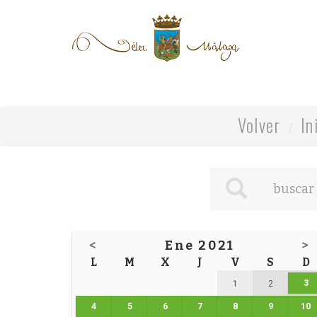
Volver
In
<
Ene 2021
>
L
M
X
J
V
S
D
3
1
2
4
5
6
7
8
9
10