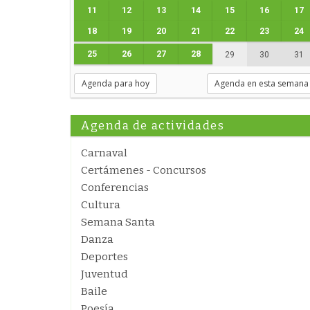
11
12
13
14
15
16
17
18
19
20
21
22
23
24
25
26
27
28
29
30
31
Agenda para hoy
Agenda en esta semana
Agenda de actividades
Carnaval
Certámenes - Concursos
Conferencias
Cultura
Semana Santa
Danza
Deportes
Juventud
Baile
Poesía