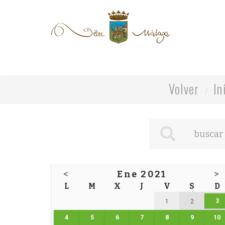
Volver
In
<
Ene 2021
>
L
M
X
J
V
S
D
3
1
2
4
5
6
7
8
9
10