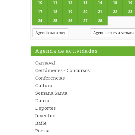
10
11
12
13
14
15
16
17
18
19
20
21
22
23
24
25
26
27
28
Agenda para hoy
Agenda en esta semana
Agenda de actividades
Carnaval
Certámenes - Concursos
Conferencias
Cultura
Semana Santa
Danza
Deportes
Juventud
Baile
Poesía