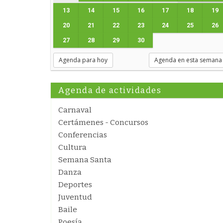
13
14
15
16
17
18
19
20
21
22
23
24
25
26
27
28
29
30
Agenda para hoy
Agenda en esta semana
Agenda de actividades
Carnaval
Certámenes - Concursos
Conferencias
Cultura
Semana Santa
Danza
Deportes
Juventud
Baile
Poesía