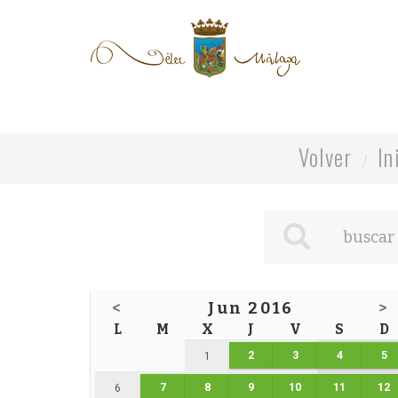
Volver
In
<
Jun 2016
>
L
M
X
J
V
S
D
2
3
4
5
1
7
8
9
10
11
12
6