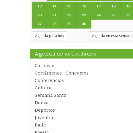
13
14
15
16
17
18
19
20
21
22
23
24
25
26
27
28
29
30
Agenda para hoy
Agenda en esta semana
Agenda de actividades
Carnaval
Certámenes - Concursos
Conferencias
Cultura
Semana Santa
Danza
Deportes
Juventud
Baile
Poesía