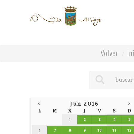
Volver
In
<
Jun 2016
>
L
M
X
J
V
S
D
2
3
4
5
1
7
8
9
10
11
12
6