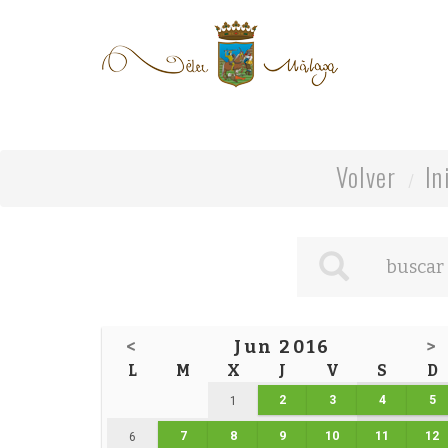
Volver
In
<
Jun 2016
>
L
M
X
J
V
S
D
2
3
4
5
1
7
8
9
10
11
12
6