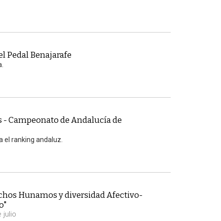
el Pedal Benajarafe
a.
s - Campeonato de Andalucía de
 el ranking andaluz.
chos Hunamos y diversidad Afectivo-
o"
 julio