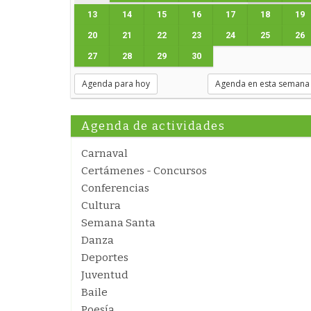
13
14
15
16
17
18
19
20
21
22
23
24
25
26
27
28
29
30
Agenda para hoy
Agenda en esta semana
Agenda de actividades
Carnaval
Certámenes - Concursos
Conferencias
Cultura
Semana Santa
Danza
Deportes
Juventud
Baile
Poesía