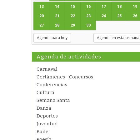
13
14
15
16
17
18
19
20
21
22
23
24
25
26
27
28
29
30
Agenda para hoy
Agenda en esta semana
Agenda de actividades
Carnaval
Certámenes - Concursos
Conferencias
Cultura
Semana Santa
Danza
Deportes
Juventud
Baile
Poesía