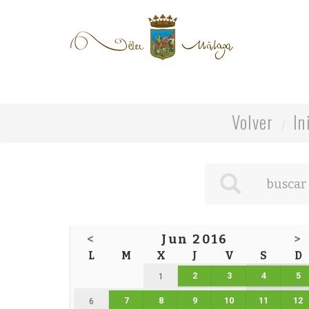
Volver
In
<
Jun 2016
>
L
M
X
J
V
S
D
2
3
4
5
1
7
8
9
10
11
12
6