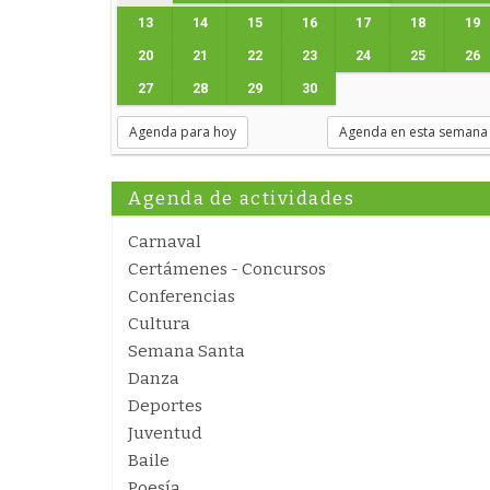
13
14
15
16
17
18
19
20
21
22
23
24
25
26
27
28
29
30
Agenda para hoy
Agenda en esta semana
Agenda de actividades
Carnaval
Certámenes - Concursos
Conferencias
Cultura
Semana Santa
Danza
Deportes
Juventud
Baile
Poesía