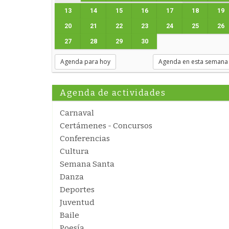
13
14
15
16
17
18
19
20
21
22
23
24
25
26
27
28
29
30
Agenda para hoy
Agenda en esta semana
Agenda de actividades
Carnaval
Certámenes - Concursos
Conferencias
Cultura
Semana Santa
Danza
Deportes
Juventud
Baile
Poesía