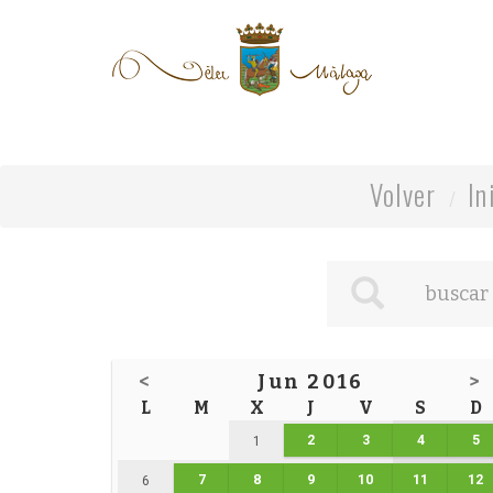
Volver
In
<
Jun 2016
>
L
M
X
J
V
S
D
2
3
4
5
1
7
8
9
10
11
12
6