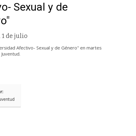
vo- Sexual y de
o"
 1 de julio
sidad Afectivo- Sexual y de Género" en martes
a Juventud.
r:
uventud