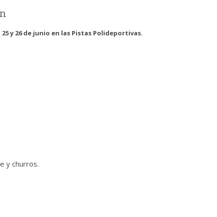
an
 25 y 26 de junio en las Pistas Polideportivas.
te y churros.