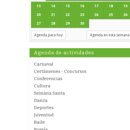
13
14
15
16
17
18
19
20
21
22
23
24
25
26
27
28
29
30
Agenda para hoy
Agenda en esta semana
Agenda de actividades
Carnaval
Certámenes - Concursos
Conferencias
Cultura
Semana Santa
Danza
Deportes
Juventud
Baile
Poesía