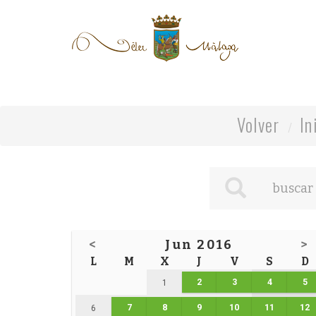
Volver
In
<
Jun 2016
>
L
M
X
J
V
S
D
2
3
4
5
1
7
8
9
10
11
12
6