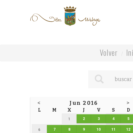
Volver
In
<
Jun 2016
>
L
M
X
J
V
S
D
2
3
4
5
1
7
8
9
10
11
12
6