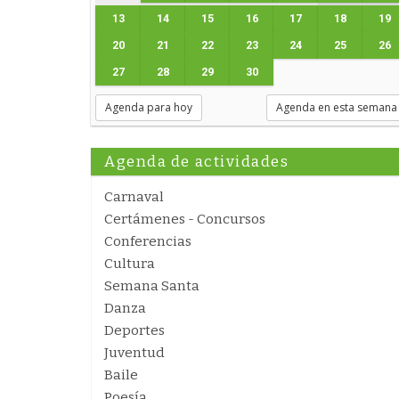
13
14
15
16
17
18
19
20
21
22
23
24
25
26
27
28
29
30
Agenda para hoy
Agenda en esta semana
Agenda de actividades
Carnaval
Certámenes - Concursos
Conferencias
Cultura
Semana Santa
Danza
Deportes
Juventud
Baile
Poesía