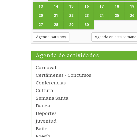
13
14
15
16
17
18
19
20
21
22
23
24
25
26
27
28
29
30
Agenda para hoy
Agenda en esta semana
Agenda de actividades
Carnaval
Certámenes - Concursos
Conferencias
Cultura
Semana Santa
Danza
Deportes
Juventud
Baile
Poesía