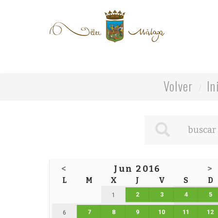
Volver
In
<
Jun 2016
>
L
M
X
J
V
S
D
2
3
4
5
1
7
8
9
10
11
12
6