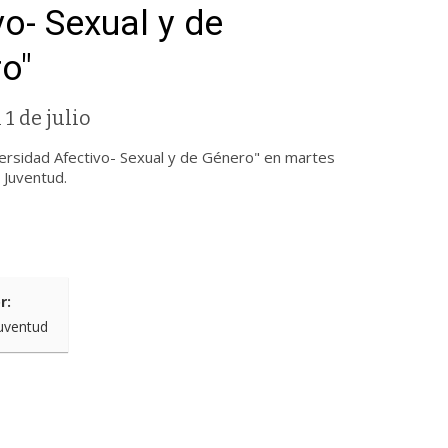
vo- Sexual y de
o"
 1 de julio
sidad Afectivo- Sexual y de Género" en martes
a Juventud.
r:
uventud