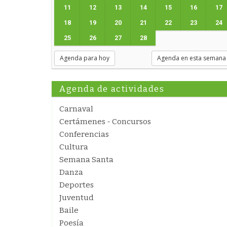
11
12
13
14
15
16
17
18
19
20
21
22
23
24
25
26
27
28
Agenda para hoy
Agenda en esta semana
Agenda de actividades
Carnaval
Certámenes - Concursos
Conferencias
Cultura
Semana Santa
Danza
Deportes
Juventud
Baile
Poesía