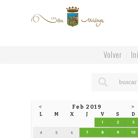
Volver
In
<
Feb 2019
>
L
M
X
J
V
S
D
1
2
3
7
8
9
10
4
5
6