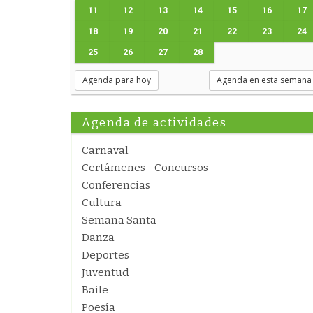
11
12
13
14
15
16
17
18
19
20
21
22
23
24
25
26
27
28
Agenda para hoy
Agenda en esta semana
Agenda de actividades
Carnaval
Certámenes - Concursos
Conferencias
Cultura
Semana Santa
Danza
Deportes
Juventud
Baile
Poesía