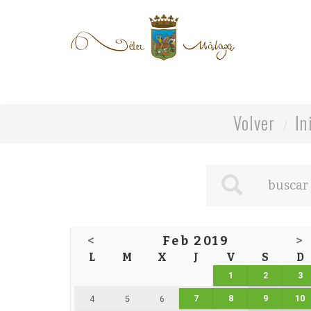
Volver
In
<
Feb 2019
>
L
M
X
J
V
S
D
1
2
3
7
8
9
10
4
5
6