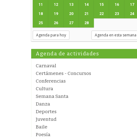
11
12
13
14
15
16
17
18
19
20
21
22
23
24
25
26
27
28
Agenda para hoy
Agenda en esta semana
Agenda de actividades
Carnaval
Certámenes - Concursos
Conferencias
Cultura
Semana Santa
Danza
Deportes
Juventud
Baile
Poesía