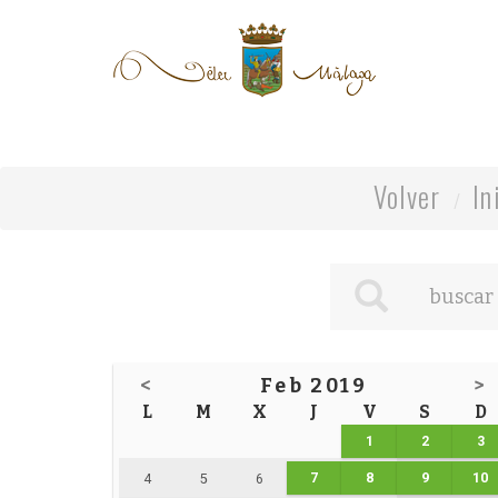
Volver
In
<
Feb 2019
>
L
M
X
J
V
S
D
1
2
3
7
8
9
10
4
5
6