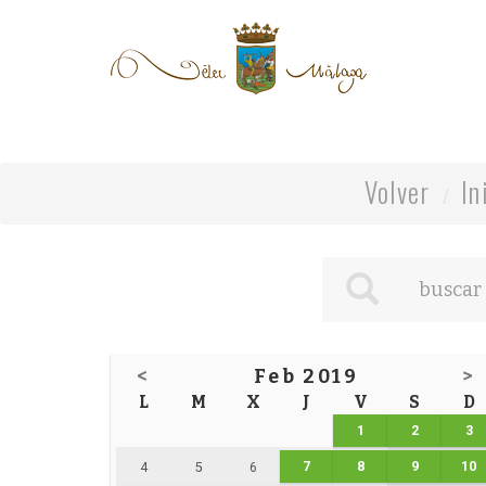
Volver
In
<
Feb 2019
>
L
M
X
J
V
S
D
1
2
3
7
8
9
10
4
5
6