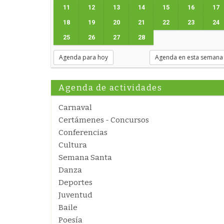
11
12
13
14
15
16
17
18
19
20
21
22
23
24
25
26
27
28
Agenda para hoy
Agenda en esta semana
Agenda de actividades
Carnaval
Certámenes - Concursos
Conferencias
Cultura
Semana Santa
Danza
Deportes
Juventud
Baile
Poesía