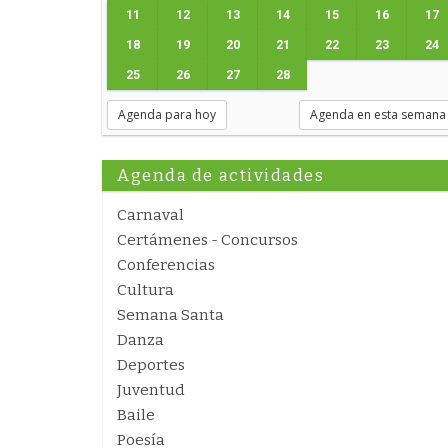
11
12
13
14
15
16
17
18
19
20
21
22
23
24
25
26
27
28
Agenda para hoy
Agenda en esta semana
Agenda de actividades
Carnaval
Certámenes - Concursos
Conferencias
Cultura
Semana Santa
Danza
Deportes
Juventud
Baile
Poesía