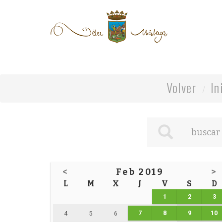
Volver
In
<
Feb 2019
>
L
M
X
J
V
S
D
1
2
3
7
8
9
10
4
5
6