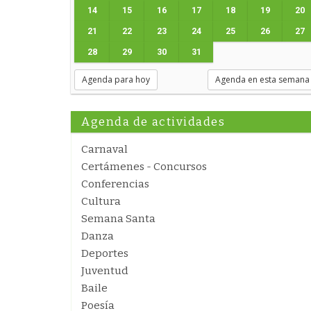
14
15
16
17
18
19
20
21
22
23
24
25
26
27
28
29
30
31
Agenda para hoy
Agenda en esta semana
Agenda de actividades
Carnaval
Certámenes - Concursos
Conferencias
Cultura
Semana Santa
Danza
Deportes
Juventud
Baile
Poesía