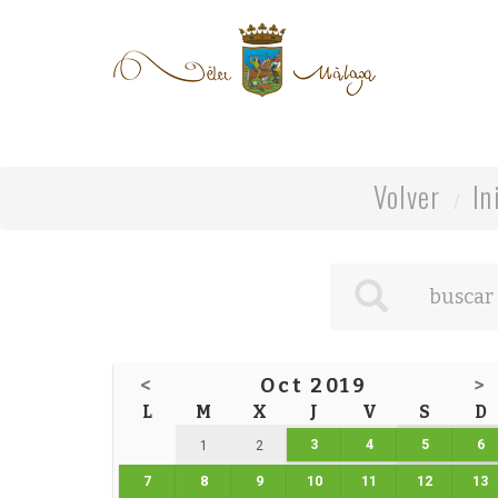
Volver
In
<
Oct 2019
>
L
M
X
J
V
S
D
3
4
5
6
1
2
7
8
9
10
11
12
13