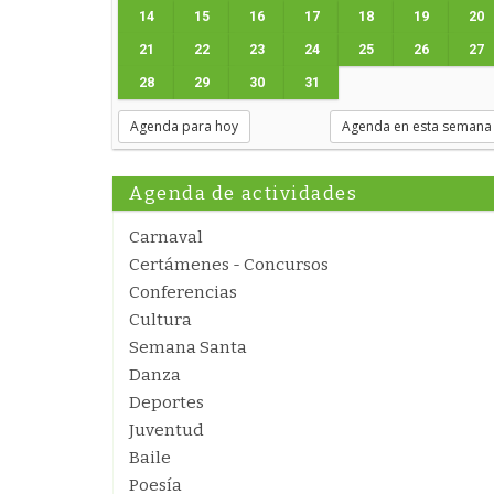
14
15
16
17
18
19
20
21
22
23
24
25
26
27
28
29
30
31
Agenda para hoy
Agenda en esta semana
Agenda de actividades
Carnaval
Certámenes - Concursos
Conferencias
Cultura
Semana Santa
Danza
Deportes
Juventud
Baile
Poesía