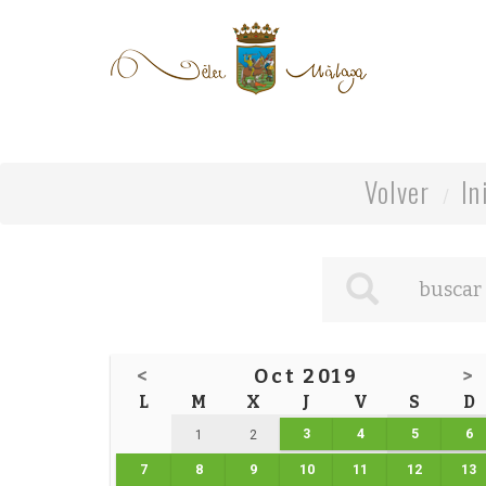
Volver
In
<
Oct 2019
>
L
M
X
J
V
S
D
3
4
5
6
1
2
7
8
9
10
11
12
13