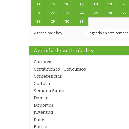
14
15
16
17
18
19
20
21
22
23
24
25
26
27
28
29
30
31
Agenda para hoy
Agenda en esta semana
Agenda de actividades
Carnaval
Certámenes - Concursos
Conferencias
Cultura
Semana Santa
Danza
Deportes
Juventud
Baile
Poesía