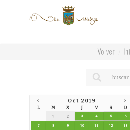
Volver
In
<
Oct 2019
>
L
M
X
J
V
S
D
3
4
5
6
1
2
7
8
9
10
11
12
13