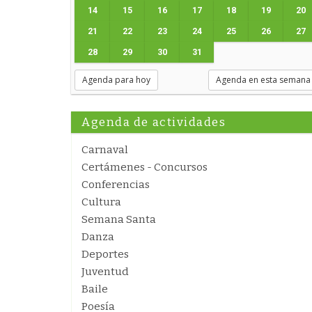
14
15
16
17
18
19
20
21
22
23
24
25
26
27
28
29
30
31
Agenda para hoy
Agenda en esta semana
Agenda de actividades
Carnaval
Certámenes - Concursos
Conferencias
Cultura
Semana Santa
Danza
Deportes
Juventud
Baile
Poesía