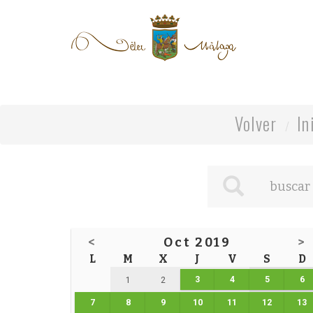
Volver
In
<
Oct 2019
>
L
M
X
J
V
S
D
3
4
5
6
1
2
7
8
9
10
11
12
13