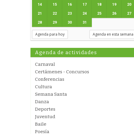
14
15
16
17
18
19
20
21
22
23
24
25
26
27
28
29
30
31
Agenda para hoy
Agenda en esta semana
Agenda de actividades
Carnaval
Certámenes - Concursos
Conferencias
Cultura
Semana Santa
Danza
Deportes
Juventud
Baile
Poesía