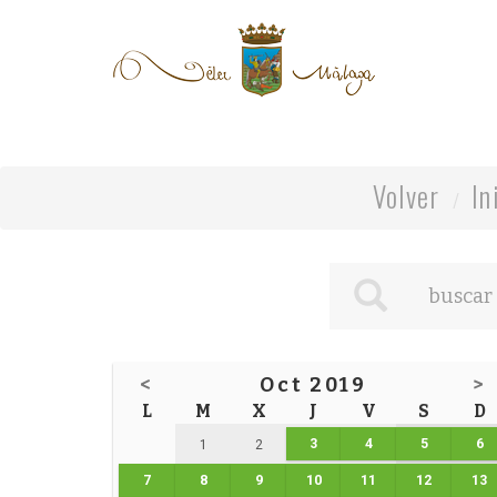
Volver
In
<
Oct 2019
>
L
M
X
J
V
S
D
3
4
5
6
1
2
7
8
9
10
11
12
13