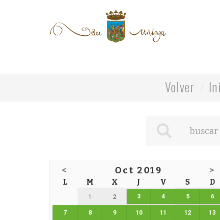
Volver
In
<
Oct 2019
>
L
M
X
J
V
S
D
3
4
5
6
1
2
7
8
9
10
11
12
13