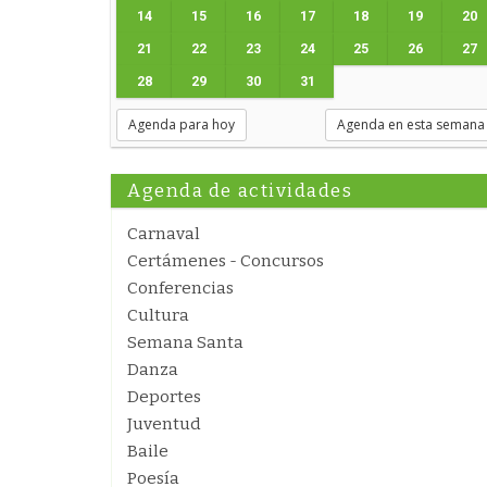
14
15
16
17
18
19
20
21
22
23
24
25
26
27
28
29
30
31
Agenda para hoy
Agenda en esta semana
Agenda de actividades
Carnaval
Certámenes - Concursos
Conferencias
Cultura
Semana Santa
Danza
Deportes
Juventud
Baile
Poesía