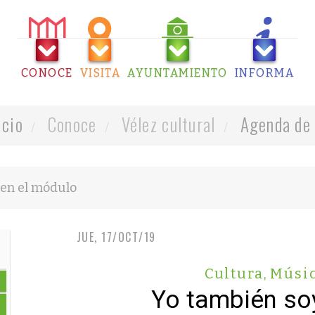
CONOCE
VISITA
AYUNTAMIENTO
INFORMA
icio
Conoce
Vélez cultural
Agenda de 
JUE, 17/OCT/19
Cultura
,
Músi
Yo también so