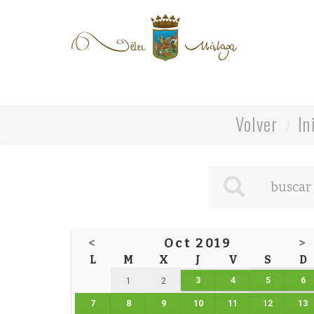
Volver
In
<
Oct 2019
>
L
M
X
J
V
S
D
3
4
5
6
1
2
7
8
9
10
11
12
13