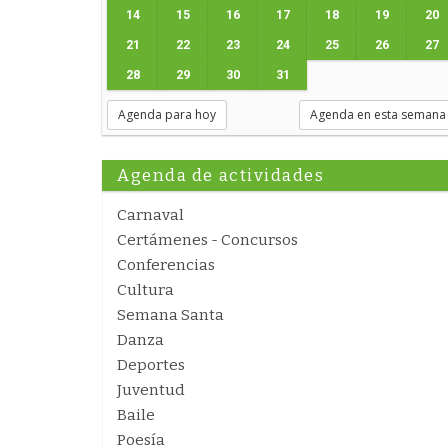
14
15
16
17
18
19
20
21
22
23
24
25
26
27
28
29
30
31
Agenda para hoy
Agenda en esta semana
Agenda de actividades
Carnaval
Certámenes - Concursos
Conferencias
Cultura
Semana Santa
Danza
Deportes
Juventud
Baile
Poesía