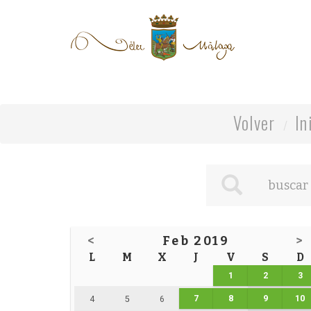
Volver
In
<
Feb 2019
>
L
M
X
J
V
S
D
1
2
3
7
8
9
10
4
5
6