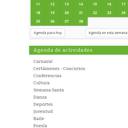
11
12
13
14
15
16
17
18
19
20
21
22
23
24
25
26
27
28
Agenda para hoy
Agenda en esta semana
Agenda de actividades
Carnaval
Certámenes - Concursos
Conferencias
Cultura
Semana Santa
Danza
Deportes
Juventud
Baile
Poesía