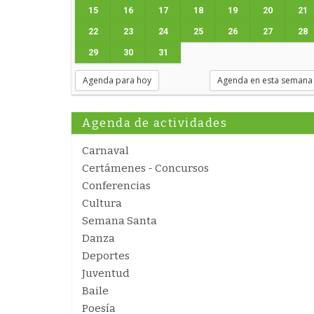
15
16
17
18
19
20
21
22
23
24
25
26
27
28
29
30
31
Agenda para hoy
Agenda en esta semana
Agenda de actividades
Carnaval
Certámenes - Concursos
Conferencias
Cultura
Semana Santa
Danza
Deportes
Juventud
Baile
Poesía