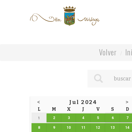
Volver
In
<
Jul 2024
>
L
M
X
J
V
S
D
2
3
4
5
6
7
1
8
9
10
11
12
13
14