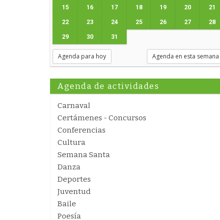
15
16
17
18
19
20
21
22
23
24
25
26
27
28
29
30
31
Agenda para hoy
Agenda en esta semana
Agenda de actividades
Carnaval
Certámenes - Concursos
Conferencias
Cultura
Semana Santa
Danza
Deportes
Juventud
Baile
Poesía