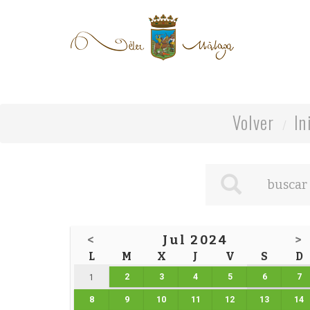
Volver
In
<
Jul 2024
>
L
M
X
J
V
S
D
2
3
4
5
6
7
1
8
9
10
11
12
13
14