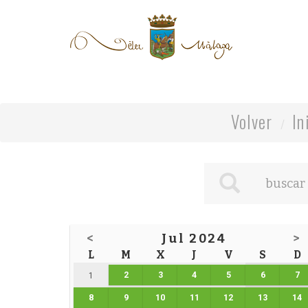
Volver
In
<
Jul 2024
>
L
M
X
J
V
S
D
2
3
4
5
6
7
1
8
9
10
11
12
13
14