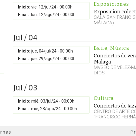
Exposiciones
Inicio:
vie, 12/jul/24 - 00:00h
Exposición colect
Final:
lun, 12/ago/24 - 00:00h
SALA SAN FRANCIS
MÁLAGA)
Jul / 04
Baile
,
Música
Inicio:
jue, 04/jul/24 - 00:00h
Conciertos de ve
Final:
jue, 29/ago/24 - 00:00h
Málaga
MVSEO DE VÉLEZ-M
DIOS
Jul / 03
Cultura
Inicio:
mié, 03/jul/24 - 00:00h
Conciertos de Jaz
Final:
mié, 28/ago/24 - 00:00h
CENTRO DE ARTE 
"FRANCISCO HERNÁ
ernas
Pr