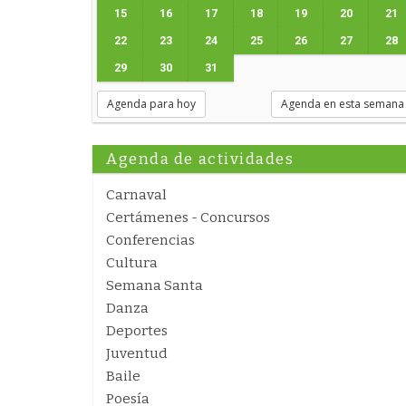
15
16
17
18
19
20
21
22
23
24
25
26
27
28
29
30
31
Agenda para hoy
Agenda en esta semana
Agenda de actividades
Carnaval
Certámenes - Concursos
Conferencias
Cultura
Semana Santa
Danza
Deportes
Juventud
Baile
Poesía