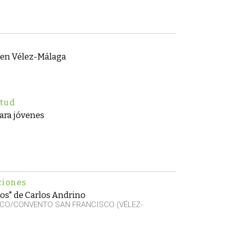
 en Vélez-Málaga
ntud
para jóvenes
ciones
os" de Carlos Andrino
CO/CONVENTO SAN FRANCISCO (VÉLEZ-