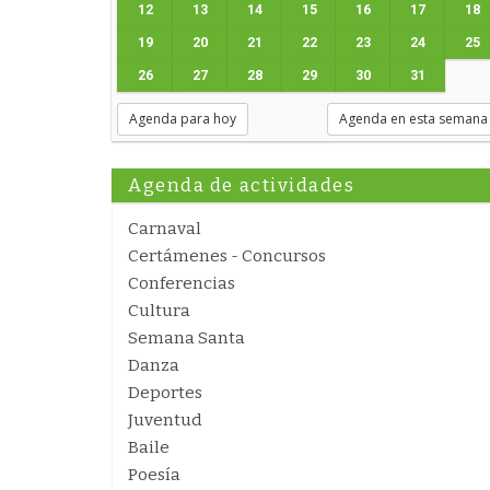
12
13
14
15
16
17
18
19
20
21
22
23
24
25
26
27
28
29
30
31
Agenda para hoy
Agenda en esta semana
Agenda de actividades
Carnaval
Certámenes - Concursos
Conferencias
Cultura
Semana Santa
Danza
Deportes
Juventud
Baile
Poesía