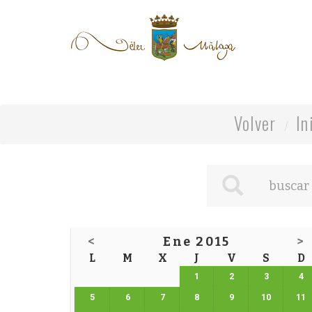
Volver
In
<
Ene 2015
>
L
M
X
J
V
S
D
1
2
3
4
5
6
7
8
9
10
11