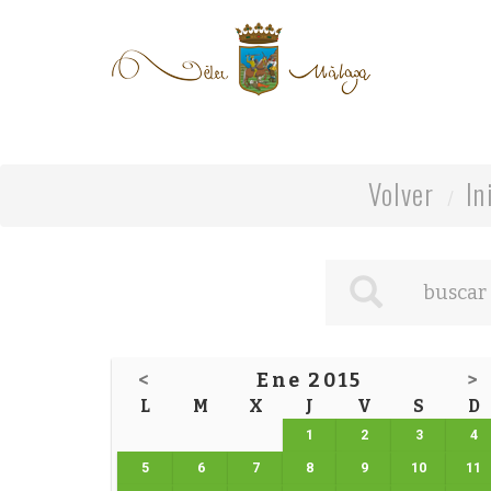
Volver
In
<
Ene 2015
>
L
M
X
J
V
S
D
1
2
3
4
5
6
7
8
9
10
11