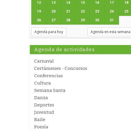
12
13
14
15
16
17
18
19
20
21
22
23
24
25
26
27
28
29
30
31
Agenda para hoy
Agenda en esta semana
Agenda de actividades
Carnaval
Certámenes - Concursos
Conferencias
Cultura
Semana Santa
Danza
Deportes
Juventud
Baile
Poesía