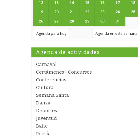
12
13
14
15
16
17
18
19
20
21
22
23
24
25
26
27
28
29
30
31
Agenda para hoy
Agenda en esta semana
Agenda de actividades
Carnaval
Certámenes - Concursos
Conferencias
Cultura
Semana Santa
Danza
Deportes
Juventud
Baile
Poesía