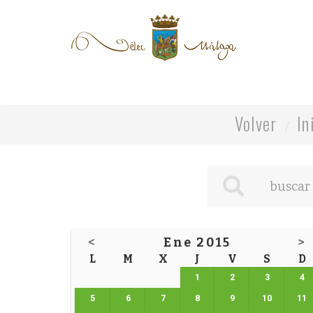
Volver
In
<
Ene 2015
>
L
M
X
J
V
S
D
1
2
3
4
5
6
7
8
9
10
11