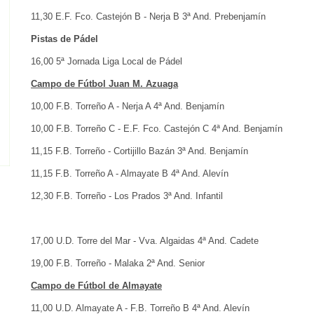
11,30 E.F. Fco. Castejón B - Nerja B 3ª And. Prebenjamín
Pistas de Pádel
16,00 5ª Jornada Liga Local de Pádel
Campo de Fútbol Juan M. Azuaga
10,00 F.B. Torreño A - Nerja A 4ª And. Benjamín
10,00 F.B. Torreño C - E.F. Fco. Castejón C 4ª And. Benjamín
11,15 F.B. Torreño - Cortijillo Bazán 3ª And. Benjamín
11,15 F.B. Torreño A - Almayate B 4ª And. Alevín
12,30 F.B. Torreño - Los Prados 3ª And. Infantil
17,00 U.D. Torre del Mar - Vva. Algaidas 4ª And. Cadete
19,00 F.B. Torreño - Malaka 2ª And. Senior
Campo de Fútbol de Almayate
11,00 U.D. Almayate A - F.B. Torreño B 4ª And. Alevín