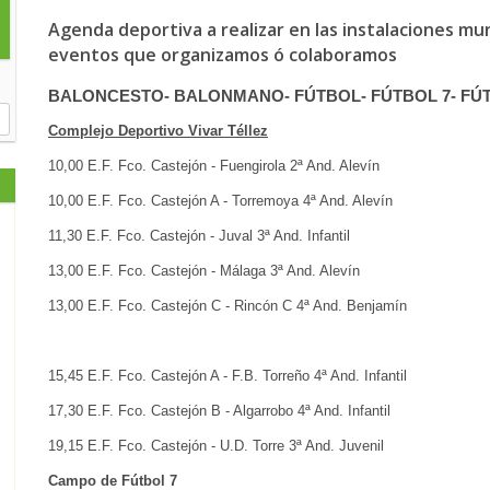
Agenda deportiva a realizar en las instalaciones mu
eventos que organizamos ó colaboramos
BALONCESTO- BALONMANO- FÚTBOL- FÚTBOL 7- FÚT
Complejo Deportivo Vivar Téllez
10,00 E.F. Fco. Castejón - Fuengirola 2ª And. Alevín
10,00 E.F. Fco. Castejón A - Torremoya 4ª And. Alevín
11,30 E.F. Fco. Castejón - Juval 3ª And. Infantil
13,00 E.F. Fco. Castejón - Málaga 3ª And. Alevín
13,00 E.F. Fco. Castejón C - Rincón C 4ª And. Benjamín
15,45 E.F. Fco. Castejón A - F.B. Torreño 4ª And. Infantil
17,30 E.F. Fco. Castejón B - Algarrobo 4ª And. Infantil
19,15 E.F. Fco. Castejón - U.D. Torre 3ª And. Juvenil
Campo de Fútbol 7