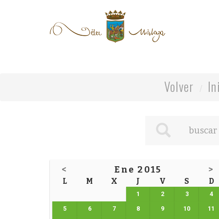
Volver
In
<
Ene 2015
>
L
M
X
J
V
S
D
1
2
3
4
5
6
7
8
9
10
11