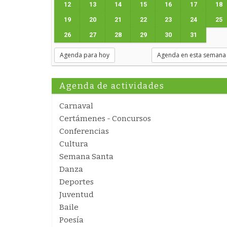
12
13
14
15
16
17
18
19
20
21
22
23
24
25
26
27
28
29
30
31
Agenda para hoy
Agenda en esta semana
Agenda de actividades
Carnaval
Certámenes - Concursos
Conferencias
Cultura
Semana Santa
Danza
Deportes
Juventud
Baile
Poesía