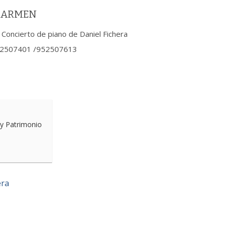
 CARMEN
Concierto de piano de Daniel Fichera
 952507401 /952507613
 y Patrimonio
era