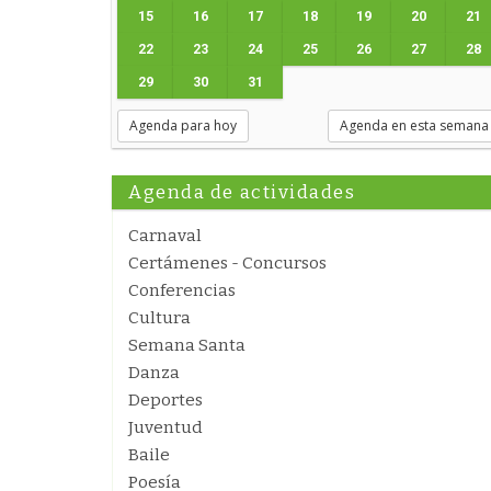
15
16
17
18
19
20
21
22
23
24
25
26
27
28
29
30
31
Agenda para hoy
Agenda en esta semana
Agenda de actividades
Carnaval
Certámenes - Concursos
Conferencias
Cultura
Semana Santa
Danza
Deportes
Juventud
Baile
Poesía