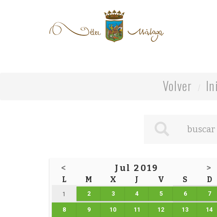
Volver
In
<
Jul 2019
>
L
M
X
J
V
S
D
2
3
4
5
6
7
1
8
9
10
11
12
13
14