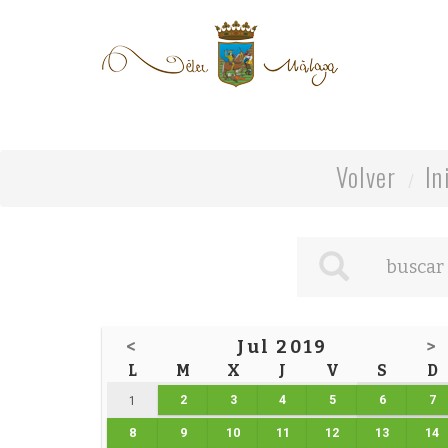
Volver
In
<
Jul 2019
>
L
M
X
J
V
S
D
2
3
4
5
6
7
1
8
9
10
11
12
13
14