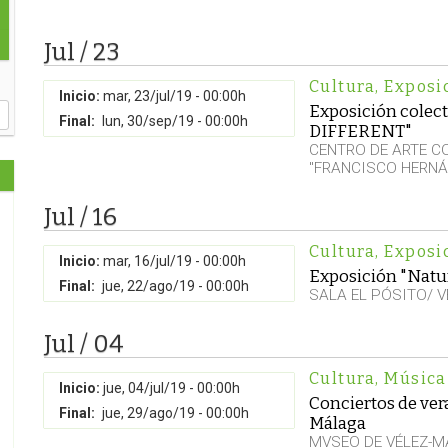
Jul / 23
Cultura
,
Exposi
Inicio:
mar, 23/jul/19 - 00:00h
Exposición cole
Final:
lun, 30/sep/19 - 00:00h
DIFFERENT"
CENTRO DE ARTE 
"FRANCISCO HERNÁ
Jul / 16
Cultura
,
Exposi
Inicio:
mar, 16/jul/19 - 00:00h
Exposición "Natur
Final:
jue, 22/ago/19 - 00:00h
SALA EL PÓSITO/ 
Jul / 04
Cultura
,
Música
Inicio:
jue, 04/jul/19 - 00:00h
Conciertos de ve
Final:
jue, 29/ago/19 - 00:00h
Málaga
MVSEO DE VÉLEZ-M