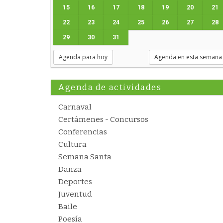
15
16
17
18
19
20
21
22
23
24
25
26
27
28
29
30
31
Agenda para hoy
Agenda en esta semana
Agenda de actividades
Carnaval
Certámenes - Concursos
Conferencias
Cultura
Semana Santa
Danza
Deportes
Juventud
Baile
Poesía