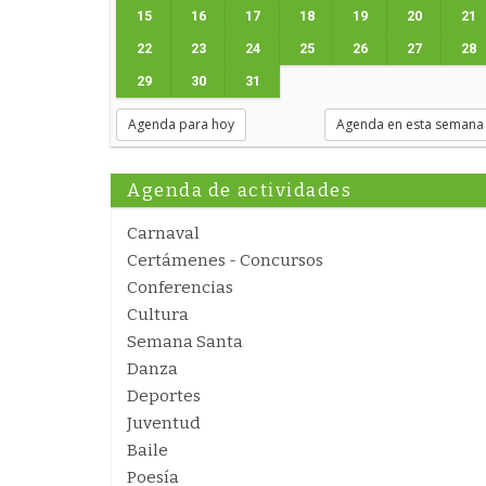
15
16
17
18
19
20
21
22
23
24
25
26
27
28
29
30
31
Agenda para hoy
Agenda en esta semana
Agenda de actividades
Carnaval
Certámenes - Concursos
Conferencias
Cultura
Semana Santa
Danza
Deportes
Juventud
Baile
Poesía