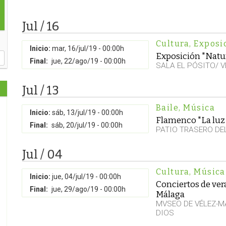
Jul / 16
Cultura
,
Exposi
Inicio:
mar, 16/jul/19 - 00:00h
Exposición "Natur
Final:
jue, 22/ago/19 - 00:00h
SALA EL PÓSITO/ 
Jul / 13
Baile
,
Música
Inicio:
sáb, 13/jul/19 - 00:00h
Flamenco "La luz 
Final:
sáb, 20/jul/19 - 00:00h
PATIO TRASERO DE
Jul / 04
Cultura
,
Música
Inicio:
jue, 04/jul/19 - 00:00h
Conciertos de ve
Final:
jue, 29/ago/19 - 00:00h
Málaga
MVSEO DE VÉLEZ-M
DIOS