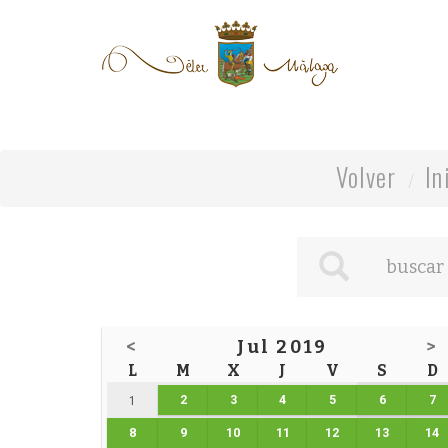
Volver
In
<
Jul 2019
>
L
M
X
J
V
S
D
2
3
4
5
6
7
1
8
9
10
11
12
13
14