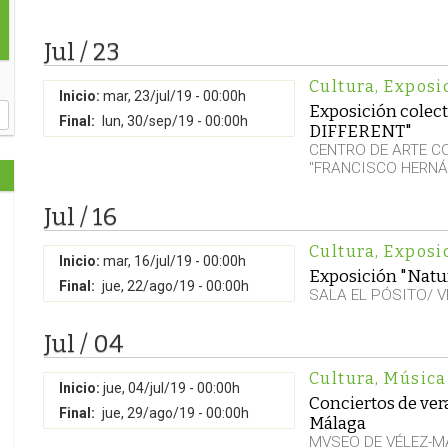
Jul / 23
Cultura
,
Exposi
Inicio:
mar, 23/jul/19 - 00:00h
Exposición cole
Final:
lun, 30/sep/19 - 00:00h
DIFFERENT"
CENTRO DE ARTE 
"FRANCISCO HERNÁ
Jul / 16
Cultura
,
Exposi
Inicio:
mar, 16/jul/19 - 00:00h
Exposición "Natur
Final:
jue, 22/ago/19 - 00:00h
SALA EL PÓSITO/ 
Jul / 04
Cultura
,
Música
Inicio:
jue, 04/jul/19 - 00:00h
Conciertos de ve
Final:
jue, 29/ago/19 - 00:00h
Málaga
MVSEO DE VÉLEZ-M