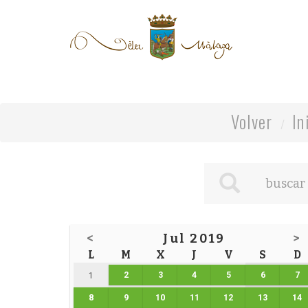
Volver
In
<
Jul 2019
>
L
M
X
J
V
S
D
2
3
4
5
6
7
1
8
9
10
11
12
13
14