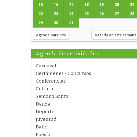
15
16
17
18
19
20
21
22
23
24
25
26
27
28
29
30
31
Agenda para hoy
Agenda en esta semana
Agenda de actividades
Carnaval
Certámenes - Concursos
Conferencias
Cultura
Semana Santa
Danza
Deportes
Juventud
Baile
Poesía