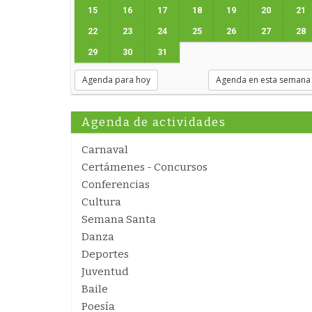
15
16
17
18
19
20
21
22
23
24
25
26
27
28
29
30
31
Agenda para hoy
Agenda en esta semana
Agenda de actividades
Carnaval
Certámenes - Concursos
Conferencias
Cultura
Semana Santa
Danza
Deportes
Juventud
Baile
Poesía