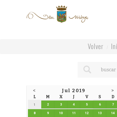
Volver
In
<
Jul 2019
>
L
M
X
J
V
S
D
2
3
4
5
6
7
1
8
9
10
11
12
13
14