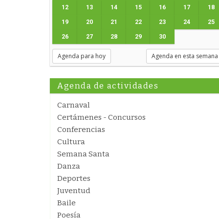
12
13
14
15
16
17
18
19
20
21
22
23
24
25
26
27
28
29
30
Agenda para hoy
Agenda en esta semana
Agenda de actividades
Carnaval
Certámenes - Concursos
Conferencias
Cultura
Semana Santa
Danza
Deportes
Juventud
Baile
Poesía