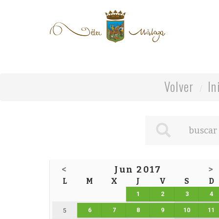
Volver
In
<
Jun 2017
>
L
M
X
J
V
S
D
1
2
3
4
6
7
8
9
10
11
5