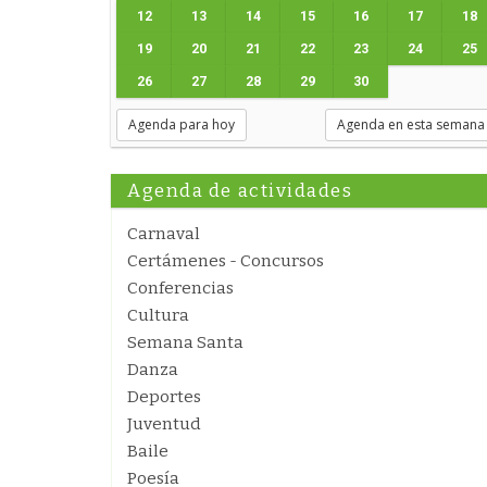
12
13
14
15
16
17
18
19
20
21
22
23
24
25
26
27
28
29
30
Agenda para hoy
Agenda en esta semana
Agenda de actividades
Carnaval
Certámenes - Concursos
Conferencias
Cultura
Semana Santa
Danza
Deportes
Juventud
Baile
Poesía