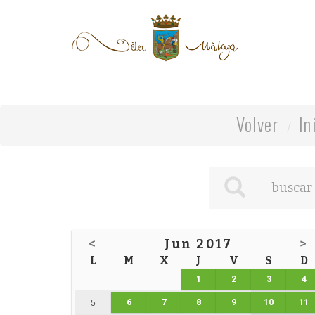
Volver
In
<
Jun 2017
>
L
M
X
J
V
S
D
1
2
3
4
6
7
8
9
10
11
5