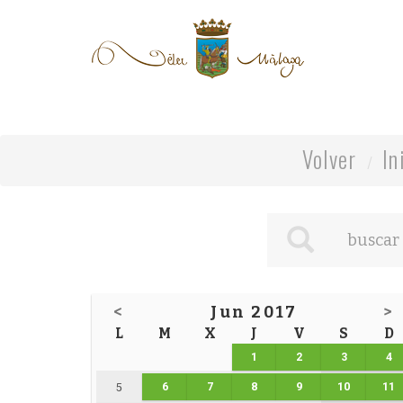
Volver
In
<
Jun 2017
>
L
M
X
J
V
S
D
1
2
3
4
6
7
8
9
10
11
5