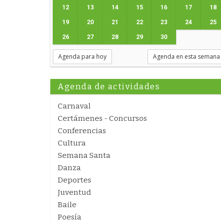
12
13
14
15
16
17
18
19
20
21
22
23
24
25
26
27
28
29
30
Agenda para hoy
Agenda en esta semana
Agenda de actividades
Carnaval
Certámenes - Concursos
Conferencias
Cultura
Semana Santa
Danza
Deportes
Juventud
Baile
Poesía