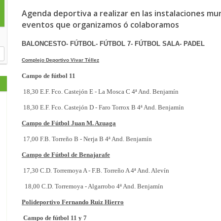
Agenda deportiva a realizar en las instalaciones mu
eventos que organizamos ó colaboramos
BALONCESTO- FÚTBOL- FÚTBOL 7-
FÚTBOL SALA- PADEL
Complejo Deportivo Vivar Téllez
Campo de fútbol 11
18,30 E.F. Fco. Castejón E - La Mosca C 4ª And. Benjamín
18,30 E.F. Fco. Castejón D - Faro Torrox B 4ª And. Benjamín
Campo de Fútbol Juan M. Azuaga
17,00 F.B. Torreño B - Nerja B 4ª And. Benjamín
Campo de Fútbol de Benajarafe
17,30 C.D. Torremoya A - F.B. Torreño A 4ª And. Alevín
18,00 C.D. Torremoya - Algarrobo 4ª And. Benjamín
Polideportivo Fernando Ruiz Hierro
Campo de fútbol 11 y 7