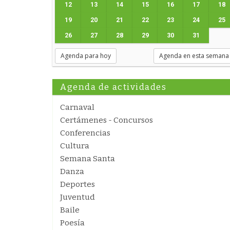
12
13
14
15
16
17
18
19
20
21
22
23
24
25
26
27
28
29
30
31
Agenda para hoy
Agenda en esta semana
Agenda de actividades
Carnaval
Certámenes - Concursos
Conferencias
Cultura
Semana Santa
Danza
Deportes
Juventud
Baile
Poesía