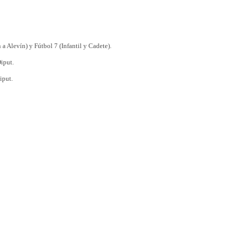
 Alevín) y Fútbol 7 (Infantil y Cadete).
iput.
iput.