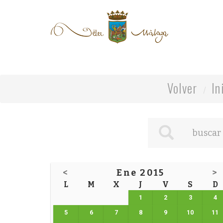
Volver
In
<
Ene 2015
>
L
M
X
J
V
S
D
1
2
3
4
5
6
7
8
9
10
11