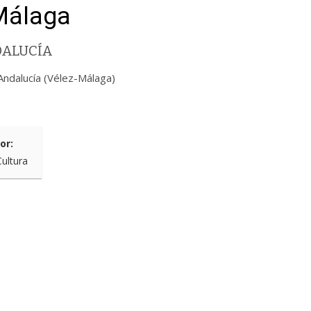
Málaga
DALUCÍA
Andalucía (Vélez-Málaga)
or:
Cultura