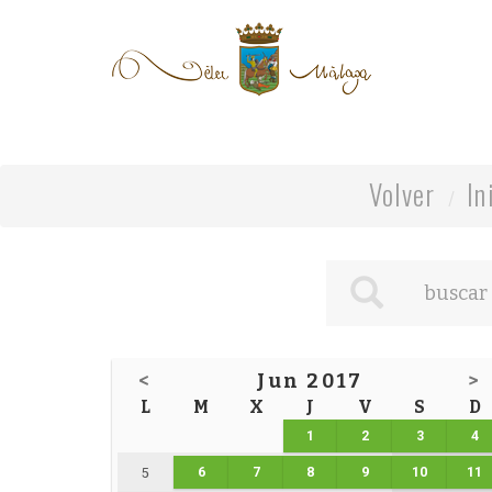
Volver
In
<
Jun 2017
>
L
M
X
J
V
S
D
1
2
3
4
6
7
8
9
10
11
5