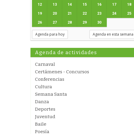
12
13
14
15
16
17
18
19
20
21
22
23
24
25
26
27
28
29
30
Agenda para hoy
Agenda en esta semana
Agenda de actividades
Carnaval
Certámenes - Concursos
Conferencias
Cultura
Semana Santa
Danza
Deportes
Juventud
Baile
Poesía