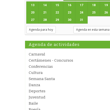
13
14
15
16
17
18
19
20
21
22
23
24
25
26
27
28
29
30
31
Agenda para hoy
Agenda en esta semana
Agenda de actividades
Carnaval
Certámenes - Concursos
Conferencias
Cultura
Semana Santa
Danza
Deportes
Juventud
Baile
Poesía