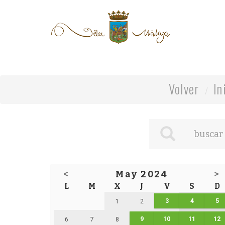
Volver
In
<
May 2024
>
L
M
X
J
V
S
D
3
4
5
1
2
9
10
11
12
6
7
8