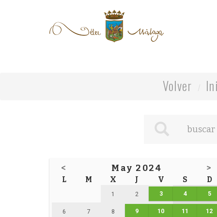
Volver
In
<
May 2024
>
L
M
X
J
V
S
D
3
4
5
1
2
9
10
11
12
6
7
8