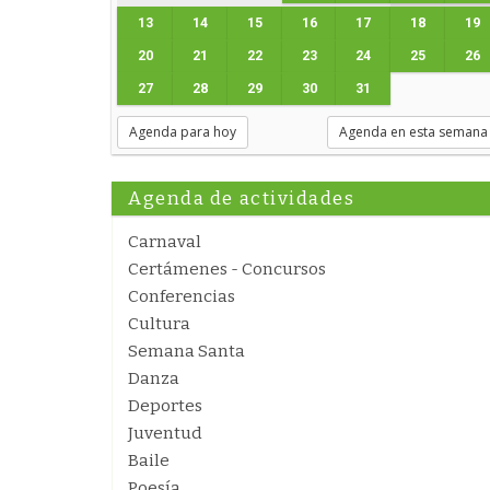
13
14
15
16
17
18
19
20
21
22
23
24
25
26
27
28
29
30
31
Agenda para hoy
Agenda en esta semana
Agenda de actividades
Carnaval
Certámenes - Concursos
Conferencias
Cultura
Semana Santa
Danza
Deportes
Juventud
Baile
Poesía