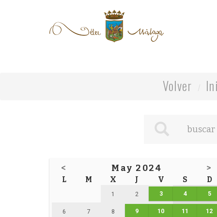
Volver
In
<
May 2024
>
L
M
X
J
V
S
D
3
4
5
1
2
9
10
11
12
6
7
8