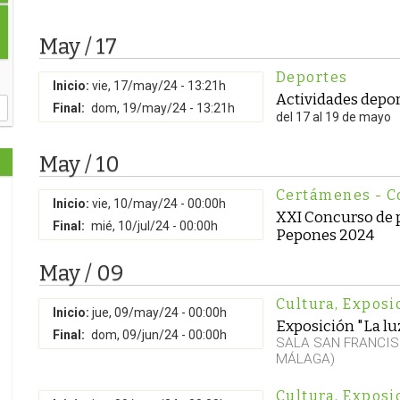
May / 17
Deportes
Inicio:
vie, 17/may/24 - 13:21h
Actividades depor
Final:
dom, 19/may/24 - 13:21h
del 17 al 19 de mayo
May / 10
Certámenes - C
Inicio:
vie, 10/may/24 - 00:00h
XXI Concurso de p
Final:
mié, 10/jul/24 - 00:00h
Pepones 2024
May / 09
Cultura
,
Exposi
Inicio:
jue, 09/may/24 - 00:00h
Exposición "La lu
Final:
dom, 09/jun/24 - 00:00h
SALA SAN FRANCIS
MÁLAGA)
Cultura
,
Exposi