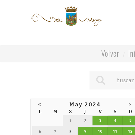
Volver
In
<
May 2024
>
L
M
X
J
V
S
D
3
4
5
1
2
9
10
11
12
6
7
8