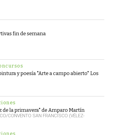
tivas fin de semana
oncursos
intura y poesía "Arte a campo abierto" Los
ciones
z de la primavera" de Amparo Martín
CO/CONVENTO SAN FRANCISCO (VÉLEZ-
ciones