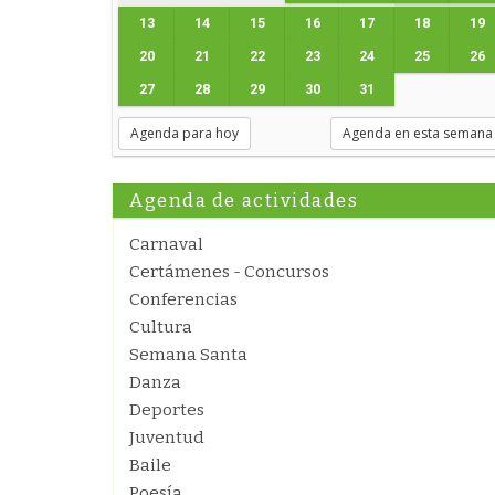
13
14
15
16
17
18
19
20
21
22
23
24
25
26
27
28
29
30
31
Agenda para hoy
Agenda en esta semana
Agenda de actividades
Carnaval
Certámenes - Concursos
Conferencias
Cultura
Semana Santa
Danza
Deportes
Juventud
Baile
Poesía