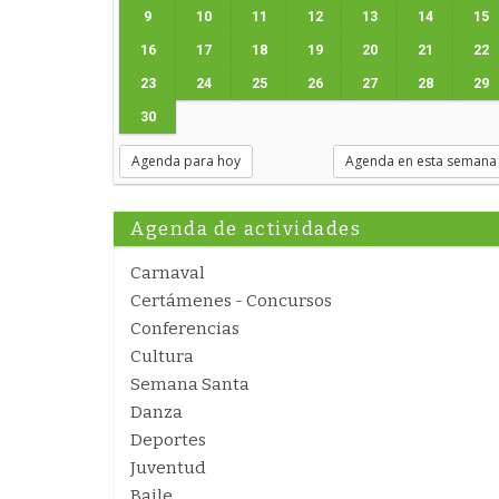
9
10
11
12
13
14
15
16
17
18
19
20
21
22
23
24
25
26
27
28
29
30
Agenda para hoy
Agenda en esta semana
Agenda de actividades
Carnaval
Certámenes - Concursos
Conferencias
Cultura
Semana Santa
Danza
Deportes
Juventud
Baile