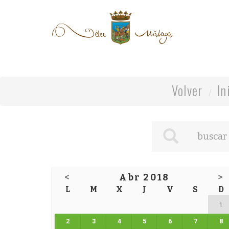
Volver
In
<
Abr 2018
>
L
M
X
J
V
S
D
1
2
3
4
5
6
7
8