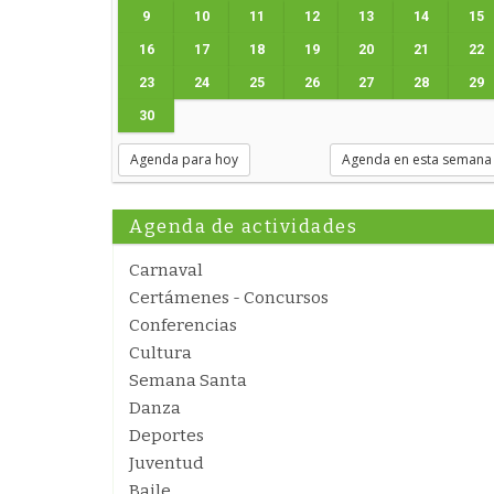
9
10
11
12
13
14
15
16
17
18
19
20
21
22
23
24
25
26
27
28
29
30
Agenda para hoy
Agenda en esta semana
Agenda de actividades
Carnaval
Certámenes - Concursos
Conferencias
Cultura
Semana Santa
Danza
Deportes
Juventud
Baile