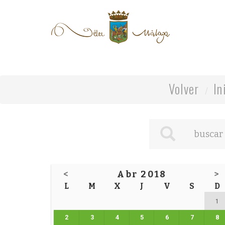
Volver
In
<
Abr 2018
>
L
M
X
J
V
S
D
1
2
3
4
5
6
7
8