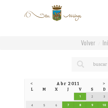
Volver
In
<
Abr 2011
>
L
M
X
J
V
S
D
1
2
3
7
8
9
10
4
5
6