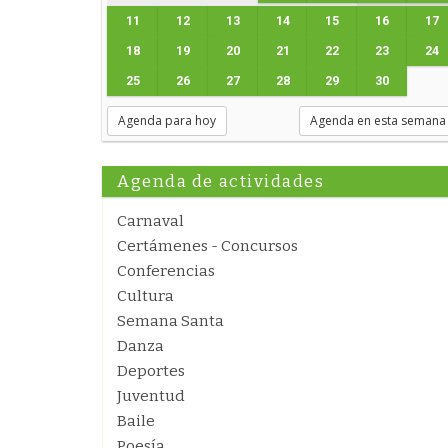
11
12
13
14
15
16
17
18
19
20
21
22
23
24
25
26
27
28
29
30
Agenda para hoy
Agenda en esta semana
Agenda de actividades
Carnaval
Certámenes - Concursos
Conferencias
Cultura
Semana Santa
Danza
Deportes
Juventud
Baile
Poesía