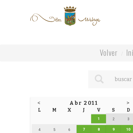
Volver
In
<
Abr 2011
>
L
M
X
J
V
S
D
1
2
3
7
8
9
10
4
5
6